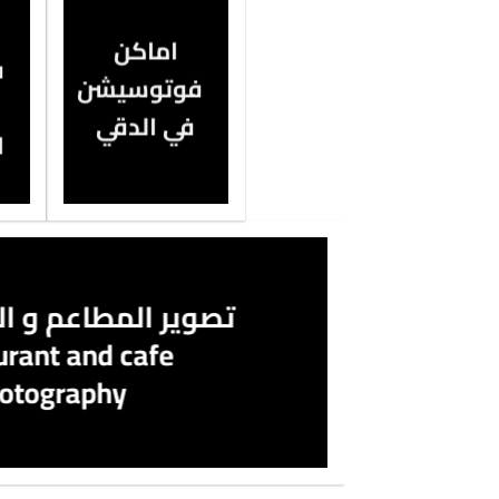
اماكن
ف
فوتوسيشن
في الدقي
ا
تصوير المطاعم و ا
urant and cafe
otography