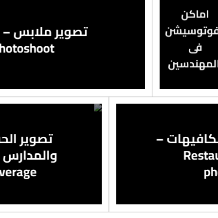
اماكن
وتوسيشن
hotoshoot
فى
لمهندسين
لكافيهات –
تصوير الح
Resta
overage
ph