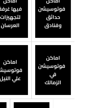
اماكن
اماكن
فوتوسيشن
فيها غرفة
حدائق
لتجهيزات
وفنادق
العرسان
اماكن
اماكن
فوتوسيشن
فوتوسيش
في
علي النيل
الزمالك