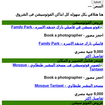
أدنى
أعلى
تصفية
سعر
سعر
السعر:
—
هنا هتلاقي بكل سهوله كل اماكن الفوتوسيشن فى الشروق
عروض الفوتوسيشن
احجز مصور - Book a photographer
فاميلي بارك حديقه الاسره – Family Park
9,000
جنية مصري
تفاصيل اكتر
السعر شامل التصوير و المكان
احجز مصور - Book a photographer
مسجد المشير طنطاوي – Mosque Tantawi
9,000
جنية مصري
تفاصيل اكتر
عروض الفوتو سيشن