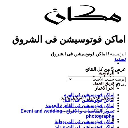
تخطي
للمحتوى
اماكن فوتوسيشن فى الشروق
الرئيسية
/
اماكن فوتوسيشن فى الشروق
تصفية
تم
عرض ⁦5⁩ من كل النتائج
الرئيسية
الفرز
ازاي أحجز؟
حسب
فريق العمل
تصفح
الأحدث
أخر الاخبار
اماكن فوتوسيشن فى الهرم
تسجيل الدخول / تسجيل جديد
اماكن فوتوسيشن على النيل
اماكن فوتوسيشن فى القاهرة الجديدة
البحث
تصوير المناسبات و الافراح - Event and wedding
عن:
photography
0
اماكن فوتوسيشن فى المريوطية
اماكن فوتوسيشن في الشيخ زايد