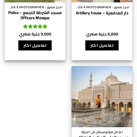
احجز مصور - BOOK A PHOTOGRAPHER
احجز مصور - BOOK A PHOTOGRAPHER
مسجد الشرطة التجمع – Police
دار المدفعية – Artillery house
Officers Mosque
6,000
جنية مصري
9,000
جنية مصري
تم التقييم
5
من 5
تفاصيل اكتر
تفاصيل اكتر
اماكن فوتوسيشن فى الجيزة