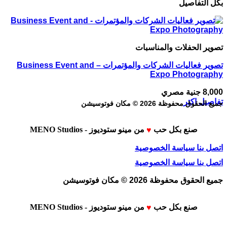
بكل التفاصيل
تصوير الحفلات والمناسبات
تصوير فعاليات الشركات والمؤتمرات – Business Event and
Expo Photography
8,000
جنية مصري
تفاصيل اكتر
جميع الحقوق محفوظة 2026 © مكان فوتوسيشن
صنع بكل حب
من
مينو ستوديوز - MENO Studios
♥
اتصل بنا
سياسة الخصوصية
اتصل بنا
سياسة الخصوصية
جميع الحقوق محفوظة 2026 © مكان فوتوسيشن
صنع بكل حب
من
مينو ستوديوز - MENO Studios
♥