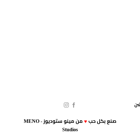
صنع بكل حب
من
مينو ستوديوز - MENO
♥
Studios