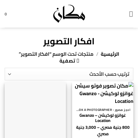
خطي
لمحتوى
0
افكار التصوير
الرئيسية
/
منتجات تحت الوسم “افكار التصوير”
تصفية
احجز مصور - BOOK A PHOTOGRAPHER
غوانزو لوكيشن – Gwanzo
Location
800
جنية مصري
–
3,000
جنية
نطاق
مصري