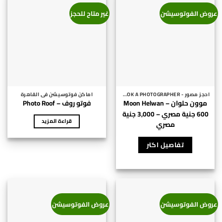
عروض الفوتوسيشن
غير متاح للحجز
احجز مصور - BOOK A PHOTOGRAPHER
اماكن فوتوسيشن فى القاهرة
موون حلوان – Moon Helwan
فوتو روف – Photo Roof
600
جنية مصري
–
3,000
جنية
قراءة المزيد
نطاق
مصري
السعر:
هناك
من
العديد
تفاصيل اكتر
⁦600 جنية
من
الأشكال
خلال
المختلفة
لهذا
⁦3,000 جنية
مصري⁩
المنتج.
عروض الفوتوسيشن
عروض الفوتوسيشن
يمكن
اختيار