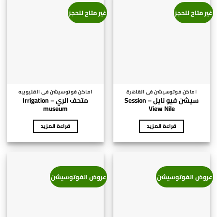
المنتج.
مصري⁩
غير متاح للحجز
غير متاح للحجز
يمكن
اختيار
الخيارات
على
صفحة
المنتج
اماكن فوتوسيشن فى القاهرة
اماكن فوتوسيشن فى القليوبيه
سيشن فيو نايل – Session
متحف الري – Irrigation
museum
View Nile
قراءة المزيد
قراءة المزيد
عروض الفوتوسيشن
عروض الفوتوسيشن