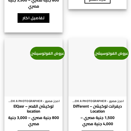
800
جنية مصري
–
3,500
جنية
نطاق
مصري
السعر:
هناك
من
العديد
تفاصيل اكتر
⁦800 جنية
من
الأشكال
خلال
المختلفة
لهذا
⁦3,500 جنية
مصري⁩
المنتج.
عروض الفوتوسيشن
عروض الفوتوسيشن
يمكن
اختيار
الخيارات
على
صفحة
المنتج
احجز مصور - BOOK A PHOTOGRAPHER
احجز مصور - BOOK A PHOTOGRAPHER
ديفرانت لوكيشن – Different
لوكيشن القصر – ElQasr
location
Location
1,500
جنية مصري
–
800
جنية مصري
–
3,000
جنية
نطاق
نطاق
4,000
جنية مصري
مصري
هناك
السعر:
السعر:
هناك