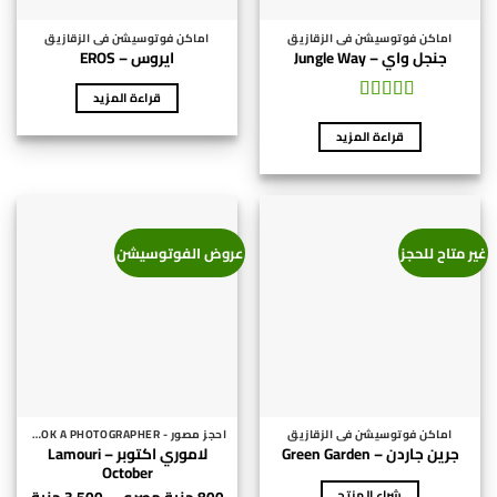
اماكن فوتوسيشن فى الزقازيق
اماكن فوتوسيشن فى الزقازيق
جنجل واي – Jungle Way
ايروس – EROS
قراءة المزيد
تم التقييم
5
من 5
قراءة المزيد
غير متاح للحجز
عروض الفوتوسيشن
اماكن فوتوسيشن فى الزقازيق
احجز مصور - BOOK A PHOTOGRAPHER
لاموري اكتوبر – Lamouri
جرين جاردن – Green Garden
October
شراء المنتج