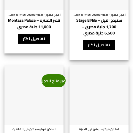
احجز مصور - BOOK A PHOTOGRAPHER
احجز مصور - BOOK A PHOTOGRAPHER
ستيدج النيل – Stage ElNile
قصر المنتزه – Montaza Palace
1,700
جنية مصري
–
11,000
جنية مصري
نطاق
6,500
جنية مصري
هناك
السعر:
تفاصيل اكتر
من
العديد
تفاصيل اكتر
من
⁦1,700 جنية
الأشكال
خلال
المختلفة
لهذا
⁦6,500 جنية
مصري⁩
المنتج.
غير متاح للحجز
يمكن
اختيار
الخيارات
على
صفحة
المنتج
اماكن فوتوسيشن فى الجيزة
اماكن فوتوسيشن فى القاهرة