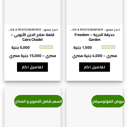
على
على
صفحة
صفحة
المنتج
المنتج
احجز مصور - BOOK A PHOTOGRAPHER
احجز مصور - BOOK A PHOTOGRAPHER
حديقة الحرية – Freedom
قلعة صلاح الدين الأيوبي –
Cairo Citadel
Garden
1,500
جنية
5,000
جنية
تم التقييم
5
نطاق
تم التقييم
نطاق
مصري
–
4,000
جنية مصري
مصري
–
15,000
جنية مصري
من 5
4.94
من 5
هناك
السعر:
هناك
السعر:
العديد
من
العديد
من
تفاصيل اكتر
تفاصيل اكتر
من
⁦1,500 جنية
من
⁦0
الأشكال
الأشكال
خلال
المختلفة
المختلفة
خلال
لهذا
⁦4,000 جنية
لهذا
⁦0
المنتج.
مصري⁩
المنتج.
مصري⁩
عروض الفوتوسيشن
السعر شامل التصوير و المكان
يمكن
يمكن
اختيار
اختيار
الخيارات
الخيارات
على
على
صفحة
صفحة