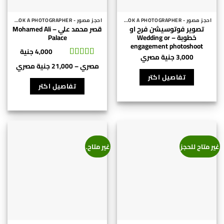
احجز مصور - BOOK A PHOTOGRAPHER
احجز مصور - BOOK A PHOTOGRAPHER
تصوير فوتوسيشن فرح او
قصر محمد علي – Mohamed Ali
خطوبة – Wedding or
Palace
engagement photoshoot
4,000
جنية
3,000
جنية مصري
تم التقييم
5
نطاق
مصري
–
21,000
جنية مصري
من 5
هناك
السعر:
تفاصيل اكتر
العديد
من
تفاصيل اكتر
من
⁦0
الأشكال
المختلفة
خلال
لهذا
⁦0
المنتج.
مصري⁩
غير متاح للحجز
غير متاح.
يمكن
اختيار
الخيارات
على
صفحة
المنتج