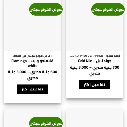
يمكن
المنتج.
مصري⁩
اختيار
عروض الفوتوسيشن
عروض الفوتوسيشن
يمكن
الخيارات
اختيار
على
الخيارات
صفحة
على
المنتج
صفحة
المنتج
احجز مصور - BOOK A PHOTOGRAPHER
اماكن فوتوسيشن فى الجيزة
فلامنجو وايت – Flamingo
جولد نايل – Gold Nile
white
700
جنية مصري
–
3,000
جنية
600
جنية مصري
–
3,000
جنية
نطاق
مصري
نطاق
مصري
السعر:
هناك
السعر:
هناك
من
العديد
تفاصيل اكتر
من
العديد
تفاصيل اكتر
⁦700 جنية
من
⁦600 جنية
من
الأشكال
الأشكال
خلال
المختلفة
خلال
المختلفة
لهذا
⁦3,000 جنية
لهذا
⁦3,000 جنية
مصري⁩
المنتج.
مصري⁩
المنتج.
يمكن
عروض الفوتوسيشن
يمكن
اختيار