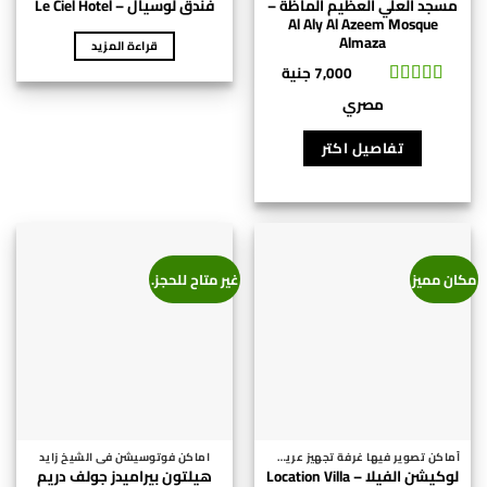
مسجد العلي العظيم الماظة –
فندق لوسيال – Le Ciel Hotel
Al Aly Al Azeem Mosque
Almaza
قراءة المزيد
7,000
جنية
تم التقييم
5
مصري
من 5
تفاصيل اكتر
مكان مميز
غير متاح للحجز.
أماكن تصوير فيها غرفة تجهيز عريس وعروسة - PHOTOSHOOT LOCATIONS WITH A PREPARATION ROOM FOR THE BRIDE AND GROOM
اماكن فوتوسيشن في الشيخ زايد
هيلتون بيراميدز جولف دريم
لوكيشن الفيلا – Location Villa