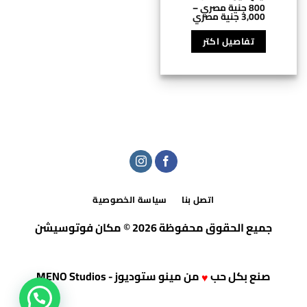
800
جنية مصري
–
نطاق
3,000
جنية مصري
السعر:
هناك
من
العديد
تفاصيل اكتر
⁦800 جنية
من
خلال
⁦3,000 جنية
الأشكال
مصري⁩
المختلفة
لهذا
المنتج.
يمكن
اختيار
الخيارات
على
صفحة
المنتج
اتصل بنا
سياسة الخصوصية
جميع الحقوق محفوظة 2026 © مكان فوتوسيشن
صنع بكل حب
من
مينو ستوديوز - MENO Studios
♥