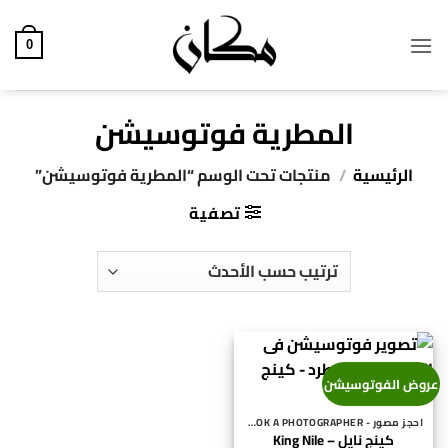
خطي
لمحتوى
0
المطرية فوتوسيشن
الرئيسية
/
منتجات تحت الوسم “المطرية فوتوسيشن”
تصفية
عروض الفوتوسيشن
احجز مصور - BOOK A PHOTOGRAPHER
كينج نايل – King Nile