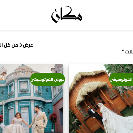
عرض ⁦3⁩ من كل النتائج
ات”
الفوتوسيشن
عروض الفوتوسيشن