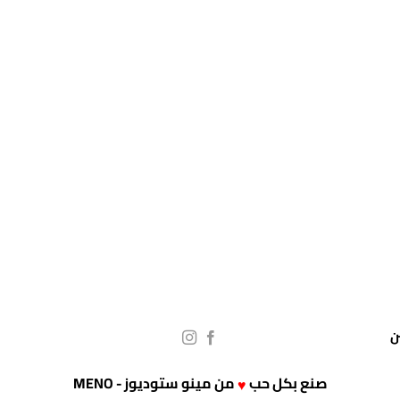
صنع بكل حب
من
مينو ستوديوز - MENO
♥