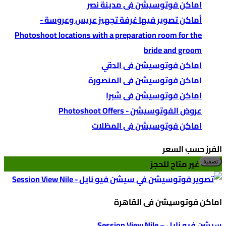
اماكن فوتوسيشن فى مدينة نصر
أماكن تصوير فيها غرفة تجهيز عريس وعروسة -
Photoshoot locations with a preparation room for the
bride and groom
اماكن فوتوسيشن فى الدقي
اماكن فوتوسيشن فى المنصورة
اماكن فوتوسيشن فى شبرا
عروض الفوتوسيشن - Photoshoot Offers
اماكن فوتوسيشن فى المظلات
الفرز حسب السعر
أد
أع
غير متاح للحجز
تصفية
س
س
اماكن فوتوسيشن فى القاهرة
سيشن فيو نايل – Session View Nile