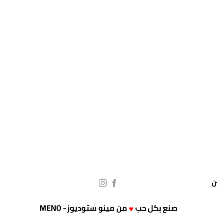
صنع بكل حب
من
مينو ستوديوز - MENO
♥