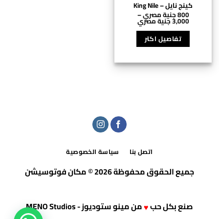
كينج نايل – King Nile
800
جنية مصري
–
نطاق
3,000
جنية مصري
السعر:
هناك
من
العديد
تفاصيل اكتر
⁦800 جنية
من
خلال
⁦3,000 جنية
الأشكال
مصري⁩
المختلفة
لهذا
المنتج.
يمكن
اختيار
الخيارات
على
صفحة
المنتج
اتصل بنا
سياسة الخصوصية
جميع الحقوق محفوظة 2026 © مكان فوتوسيشن
صنع بكل حب
من
مينو ستوديوز - MENO Studios
♥