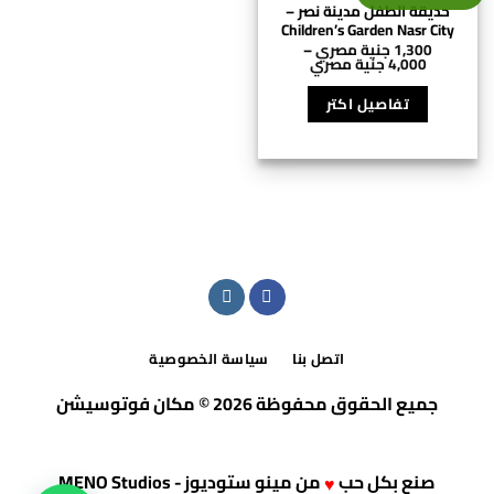
حديقة الطفل مدينة نصر –
Children’s Garden Nasr City
1,300
جنية مصري
–
نطاق
4,000
جنية مصري
السعر:
هناك
من
العديد
تفاصيل اكتر
⁦1,300 جنية
من
خلال
⁦4,000 جنية
الأشكال
مصري⁩
المختلفة
لهذا
المنتج.
يمكن
اختيار
الخيارات
على
صفحة
المنتج
اتصل بنا
سياسة الخصوصية
جميع الحقوق محفوظة 2026 © مكان فوتوسيشن
صنع بكل حب
من
مينو ستوديوز - MENO Studios
♥