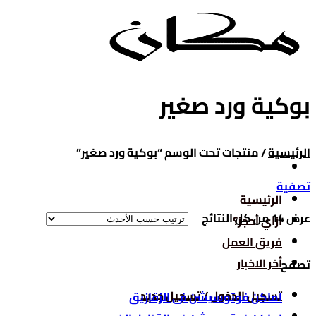
تخطي
للمحتوى
بوكية ورد صغير
الرئيسية
/
منتجات تحت الوسم “بوكية ورد صغير”
تصفية
الرئيسية
تم
عرض ⁦14⁩ من كل النتائج
ازاي أحجز؟
الفرز
فريق العمل
حسب
أخر الاخبار
تصفح
الأحدث
تسجيل الدخول / تسجيل جديد
اماكن فوتوسيشن فى الزقازيق