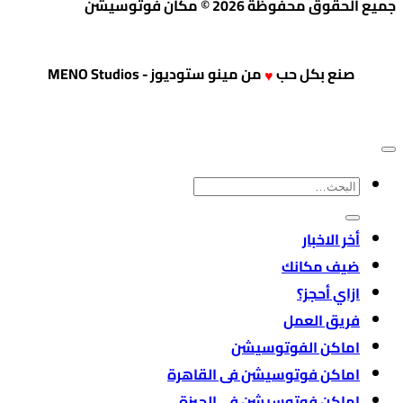
جميع الحقوق محفوظة 2026 © مكان فوتوسيشن
صنع بكل حب
من
مينو ستوديوز - MENO Studios
♥
البحث
عن:
أخر الاخبار
ضيف مكانك
ازاي أحجز؟
فريق العمل
اماكن الفوتوسيشن
اماكن فوتوسيشن فى القاهرة
اماكن فوتوسيشن فى الجيزة