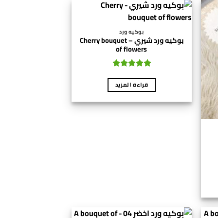
بوكيه ورد
بوكيه ورد شيري – Cherry bouquet
of flowers
تم التقييم
4.89
من 5
قراءة المزيد