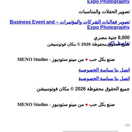
تصوير الحفلات والمناسبات
تصوير فعاليات الشركات والمؤتمرات – Business Event and
Expo Photography
8,000
جنية مصري
تفاصيل اكتر
جميع الحقوق محفوظة 2026 © مكان فوتوسيشن
صنع بكل حب
من
مينو ستوديوز - MENO Studios
♥
اتصل بنا
سياسة الخصوصية
اتصل بنا
سياسة الخصوصية
جميع الحقوق محفوظة 2026 © مكان فوتوسيشن
صنع بكل حب
من
مينو ستوديوز - MENO Studios
♥