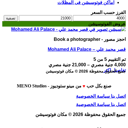
اماكن فوتوسيشن فى المظلات
الفرز حسب السعر
أدنى
أعلى
تصفية
سعر
سعر
عروض الفوتوسيشن
احجز مصور - Book a photographer
قصر محمد علي – Mohamed Ali Palace
تم التقييم
5
من 5
نطاق
4,000
جنية مصري
–
21,000
جنية مصري
هناك
السعر:
تفاصيل اكتر
جميع الحقوق محفوظة 2026 © مكان فوتوسيشن
العديد
من
من
⁦4,000 جنية
صنع بكل حب
من
مينو ستوديوز - MENO Studios
الأشكال
♥
المختلفة
خلال
اتصل بنا
سياسة الخصوصية
لهذا
⁦21,000 جنية
المنتج.
مصري⁩
اتصل بنا
سياسة الخصوصية
يمكن
اختيار
جميع الحقوق محفوظة 2026 © مكان فوتوسيشن
الخيارات
على