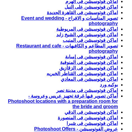
اماكن فوتوسيشن فى الهرم
اماكن فوتوسيشن على النيل
اماكن فوتوسيشن فى القاهرة الجديدة
تصوير المناسبات و الافراح - Event and wedding
photography
اماكن فوتوسيشن فى المريوطية
اماكن فوتوسيشن في الشيخ زايد
اماكن فوتوسيشن فى المنيب
تصوير المطاعم و الكافيهات - Restaurant and cafe
photography
اماكن فوتوسيشن فى إمبابة
اماكن فوتوسيشن فى المنوفية
اماكن فوتوسيشن فى الزقازيق
اماكن فوتوسيشن فى القناطر الخيريه
اماكن فوتوسيشن فى المعادي
بوكيه ورد
اماكن فوتوسيشن فى مدينة نصر
أماكن تصوير فيها غرفة تجهيز عريس وعروسة -
Photoshoot locations with a preparation room for
the bride and groom
اماكن فوتوسيشن فى الدقي
اماكن فوتوسيشن فى المنصورة
اماكن فوتوسيشن فى شبرا
عروض الفوتوسيشن - Photoshoot Offers