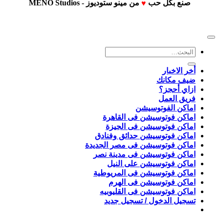
صفحة
صنع بكل حب
من
مينو ستوديوز - MENO Studios
♥
المنتج
البحث
عن:
أخر الاخبار
ضيف مكانك
ازاي أحجز؟
فريق العمل
اماكن الفوتوسيشن
اماكن فوتوسيشن فى القاهرة
اماكن فوتوسيشن فى الجيزة
اماكن فوتوسيشن حدائق وفنادق
اماكن فوتوسيشن فى مصر الجديدة
اماكن فوتوسيشن فى مدينة نصر
اماكن فوتوسيشن على النيل
اماكن فوتوسيشن فى المريوطية
اماكن فوتوسيشن فى الهرم
اماكن فوتوسيشن فى القليوبيه
تسجيل الدخول / تسجيل جديد