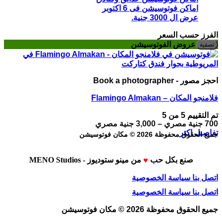
اماكن فوتوسيشن فى 6 اكتوبر
عرض ال 3000 جنية.
الفرز حسب السعر
أد
أع
عروض الفوتوسيشن
تصفية
س
س
احجز مصور - Book a photographer
فلامنجو المكان – Flamingo Almakan
تم التقييم
5
من 5
نطاق
700
جنية مصري
–
3,000
جنية مصري
السعر:
هناك
تفاصيل اكتر
جميع الحقوق محفوظة 2026 © مكان فوتوسيشن
من
العديد
⁦700 جنية
من
صنع بكل حب
من
مينو ستوديوز - MENO Studios
الأشكال
♥
خلال
المختلفة
⁦3,000 جنية
اتصل بنا
سياسة الخصوصية
مصري⁩
لهذا
المنتج.
اتصل بنا
سياسة الخصوصية
يمكن
اختيار
جميع الحقوق محفوظة 2026 © مكان فوتوسيشن
الخيارات