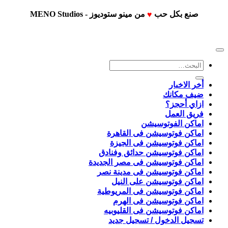
على
صفحة
صنع بكل حب
من
مينو ستوديوز - MENO Studios
♥
المنتج
البحث
عن:
أخر الاخبار
ضيف مكانك
ازاي أحجز؟
فريق العمل
اماكن الفوتوسيشن
اماكن فوتوسيشن فى القاهرة
اماكن فوتوسيشن فى الجيزة
اماكن فوتوسيشن حدائق وفنادق
اماكن فوتوسيشن فى مصر الجديدة
اماكن فوتوسيشن فى مدينة نصر
اماكن فوتوسيشن على النيل
اماكن فوتوسيشن فى المريوطية
اماكن فوتوسيشن فى الهرم
اماكن فوتوسيشن فى القليوبيه
تسجيل الدخول / تسجيل جديد