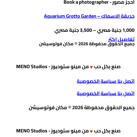
احجز مصور - Book a photographer
حديقة الاسماك – Aquarium Grotto Garden
نطاق
1,000
جنية مصري
–
3,500
جنية مصري
هناك
السعر:
تفاصيل اكتر
جميع الحقوق محفوظة 2026 © مكان فوتوسيشن
العديد
من
من
⁦1,000 جنية
الأشكال
صنع بكل حب
من
مينو ستوديوز - MENO Studios
♥
المختلفة
خلال
اتصل بنا
سياسة الخصوصية
لهذا
⁦3,500 جنية
اتصل بنا
سياسة الخصوصية
المنتج.
مصري⁩
يمكن
جميع الحقوق محفوظة 2026 © مكان فوتوسيشن
اختيار
الخيارات
على
صنع بكل حب
من
مينو ستوديوز - MENO Studios
♥