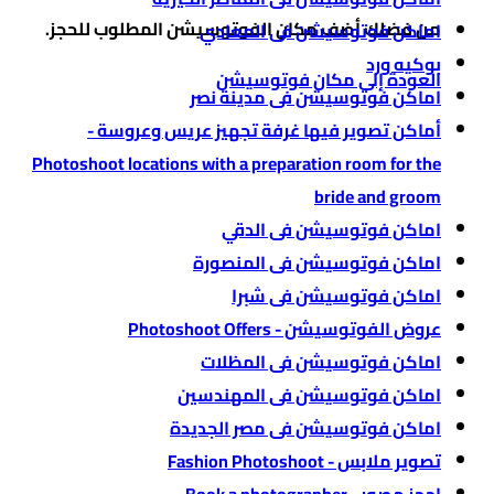
من فضلك أضف مكان الفوتوسيشن المطلوب للحجز.
اماكن فوتوسيشن فى المعادي
بوكيه ورد
العودة إلى مكان فوتوسيشن
اماكن فوتوسيشن فى مدينة نصر
أماكن تصوير فيها غرفة تجهيز عريس وعروسة -
Photoshoot locations with a preparation room for the
bride and groom
اماكن فوتوسيشن فى الدقي
اماكن فوتوسيشن فى المنصورة
اماكن فوتوسيشن فى شبرا
عروض الفوتوسيشن - Photoshoot Offers
اماكن فوتوسيشن فى المظلات
اماكن فوتوسيشن فى المهندسين
اماكن فوتوسيشن فى مصر الجديدة
تصوير ملابس - Fashion Photoshoot
احجز مصور - Book a photographer