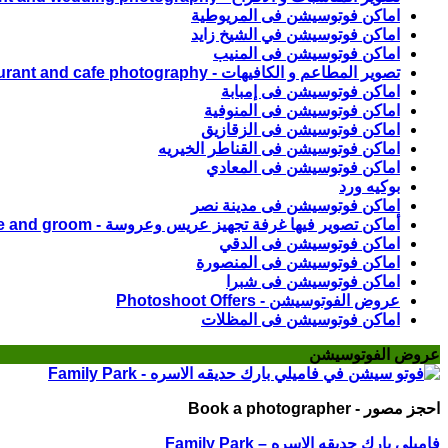
اماكن فوتوسيشن فى المريوطية
اماكن فوتوسيشن في الشيخ زايد
اماكن فوتوسيشن فى المنيب
تصوير المطاعم و الكافيهات - Restaurant and cafe photography
اماكن فوتوسيشن فى إمبابة
اماكن فوتوسيشن فى المنوفية
اماكن فوتوسيشن فى الزقازيق
اماكن فوتوسيشن فى القناطر الخيريه
اماكن فوتوسيشن فى المعادي
بوكيه ورد
اماكن فوتوسيشن فى مدينة نصر
أماكن تصوير فيها غرفة تجهيز عريس وعروسة - Photoshoot locations with a preparation room for the bride and groom
اماكن فوتوسيشن فى الدقي
اماكن فوتوسيشن فى المنصورة
اماكن فوتوسيشن فى شبرا
عروض الفوتوسيشن - Photoshoot Offers
اماكن فوتوسيشن فى المظلات
عروض الفوتوسيشن
احجز مصور - Book a photographer
فاميلي بارك حديقه الاسره – Family Park