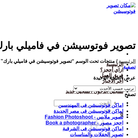
تخطي
للمحتوى
تصوير فوتوسيشن في فاميلي بار
الرئيسية
/
منتجات تحت الوسم “تصوير فوتوسيشن في فاميلي بارك”
الرئيسية
تصفية
ازاي أحجز؟
فريق العمل
عرض النتيجة الوحيدة
أخر الاخبار
تسجيل الدخول / تسجيل جديد
تصفح
البحث
اماكن فوتوسيشن فى المهندسين
عن:
اماكن فوتوسيشن فى مصر الجديدة
0
تصوير ملابس - Fashion Photoshoot
احجز مصور - Book a photographer
اماكن فوتوسيشن فى الشرقية
تصوير الحفلات والمناسبات