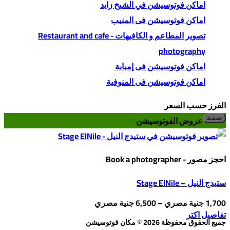
اماكن فوتوسيشن في الشيخ زايد
اماكن فوتوسيشن فى المنيب
تصوير المطاعم و الكافيهات - Restaurant and cafe
photography
اماكن فوتوسيشن فى إمبابة
اماكن فوتوسيشن فى المنوفية
الفرز حسب السعر
أد
أع
عروض الفوتوسيشن
تصفية
س
س
احجز مصور - Book a photographer
ستيدج النيل – Stage ElNile
نطاق
1,700
جنية مصري
–
6,500
جنية مصري
السعر:
هناك
تفاصيل اكتر
من
جميع الحقوق محفوظة 2026 © مكان فوتوسيشن
⁦1,700 جنية
العديد