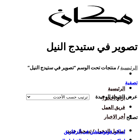
تخطي
للمحتوى
تصوير في ستيدج النيل
الرئيسية
/
منتجات تحت الوسم “تصوير في ستيدج النيل”
تصفية
الرئيسية
عرض النتيجة الوحيدة
ازاي أحجز؟
فريق العمل
أخر الاخبار
تصفح
تسجيل الدخول / تسجيل جديد
اماكن فوتوسيشن فى الزقازيق