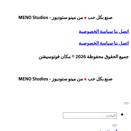
خلال
من
⁦6,500 جنية
مصري⁩
الأشكال
صنع بكل حب
من
مينو ستوديوز - MENO Studios
♥
المختلفة
اتصل بنا
سياسة الخصوصية
لهذا
اتصل بنا
سياسة الخصوصية
المنتج.
يمكن
جميع الحقوق محفوظة 2026 © مكان فوتوسيشن
اختيار
الخيارات
على
صنع بكل حب
من
مينو ستوديوز - MENO Studios
♥
صفحة
المنتج
البحث
عن: