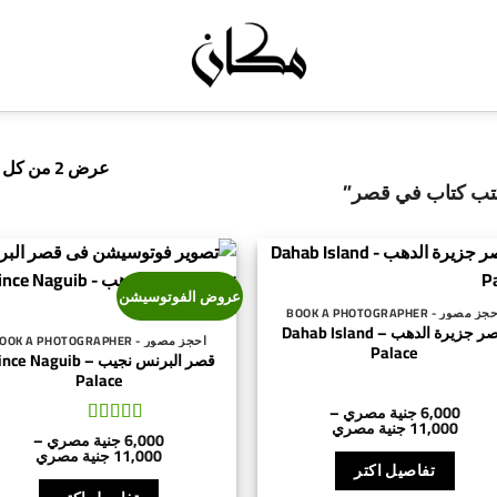
عرض ⁦2⁩ من كل النتائج
تب كتاب في قصر”
عروض الفوتوسيشن
ز مصور - BOOK A PHOTOGRAPHER
قصر جزيرة الدهب – Dahab Island
احجز مصور - BOOK A PHOTOGRAPHER
Palace
قصر البرنس نجيب – e Naguib
Palace
6,000
جنية مصري
–
نطاق
11,000
جنية مصري
6,000
جنية مصري
–
السعر:
تم التقييم
5
هناك
نطاق
11,000
جنية مصري
من
من 5
السعر:
تفاصيل اكتر
العديد
⁦6,000 جنية
هناك
من