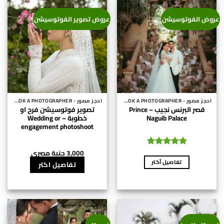
لهذا
لهذا
المنتج.
المنتج.
عروض الفوتوسيشن
عروض تصوير الفوتوسيشن
يمكن
يمكن
اختيار
اختيار
الخيارات
الخيارات
على
على
صفحة
صفحة
المنتج
المنتج
احجز مصور - BOOK A PHOTOGRAPHER
احجز مصور - BOOK A PHOTOGRAPHER
قصر البرنس نجيب – Prince
تصوير فوتوسيشن فرح او
Naguib Palace
خطوبة – Wedding or
engagement photoshoot
3,000
جنية مصري
تم التقييم
5
من 5
تفاصيل أكتر
تفاصيل اكتر