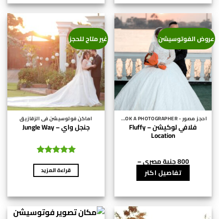
عروض الفوتوسيشن
غير متاح للحجز
احجز مصور - BOOK A PHOTOGRAPHER
اماكن فوتوسيشن فى الزقازيق
فلافي لوكيشن – Fluffy
جنجل واي – Jungle Way
Location
800
جنية مصري
–
هناك
تم التقييم
نطاق
3,000
جنية مصري
5
من 5
قراءة المزيد
العديد
تفاصيل اكتر
السعر:
من
من
⁦800 جنية
الأشكال
خلال
المختلفة
⁦3,000 جنية
مصري⁩
لهذا