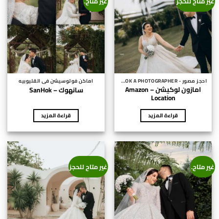
غير متاح للحجز
غير متاح.
احجز مصور - BOOK A PHOTOGRAPHER
اماكن فوتوسيشن فى القليوبيه
امازون لوكيشن – Amazon
سانهوك – SanHok
Location
قراءة المزيد
قراءة المزيد
غير متاح.
غير متاح للحجز