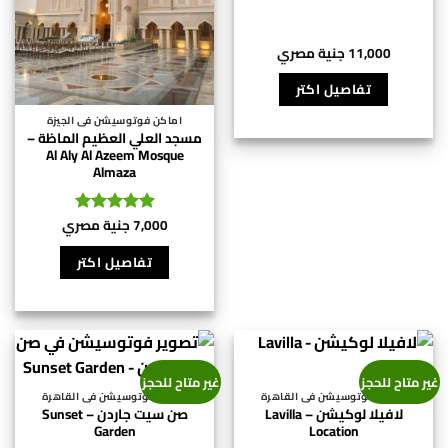
الخيارات
على
صفحة
11,000
جنية مصري
المنتج
تفاصيل اكتر
اماكن فوتوسيشن فى الجيزة
مسجد العلي العظيم الماظة –
Al Aly Al Azeem Mosque
Almaza
7,000
جنية مصري
تم التقييم
5
من 5
تفاصيل اكتر
غير متاح للحجز
غير متاح للحجز
اماكن فوتوسيشن فى القاهرة
اماكن فوتوسيشن فى القاهرة
لافيلا لوكيشن – Lavilla
صن سيت جاردن – Sunset
Garden
Location