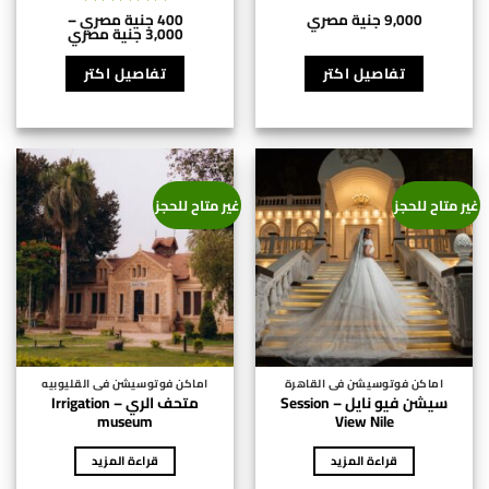
9,000
جنية مصري
400
جنية مصري
–
تم التقييم
نطاق
3,000
جنية مصري
5
من 5
السعر:
هناك
من
العديد
تفاصيل اكتر
تفاصيل اكتر
⁦400 جنية
من
خلال
⁦3,000 جنية
الأشكال
مصري⁩
المختلفة
لهذا
المنتج.
غير متاح للحجز
غير متاح للحجز
يمكن
اختيار
الخيارات
على
صفحة
المنتج
اماكن فوتوسيشن فى القاهرة
اماكن فوتوسيشن فى القليوبيه
سيشن فيو نايل – Session
متحف الري – Irrigation
museum
View Nile
قراءة المزيد
قراءة المزيد