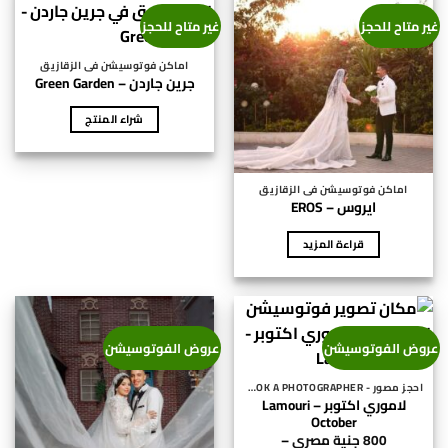
المنتج.
غير متاح للحجز
غير متاح للحجز
يمكن
اختيار
اماكن فوتوسيشن فى الزقازيق
الخيارات
جرين جاردن – Green Garden
على
صفحة
شراء المنتج
المنتج
اماكن فوتوسيشن فى الزقازيق
ايروس – EROS
قراءة المزيد
عروض الفوتوسيشن
عروض الفوتوسيشن
احجز مصور - BOOK A PHOTOGRAPHER
لاموري اكتوبر – Lamouri
October
800
جنية مصري
–