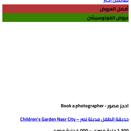
من
⁦5,000 جنية
العديد
أفضل العروض
خلال
من
عروض الفوتوسيشن
⁦11,000 جنية
مصري⁩
الأشكال
المختلفة
لهذا
المنتج.
يمكن
اختيار
الخيارات
على
صفحة
المنتج
احجز مصور - Book a photographer
حديقة الطفل مدينة نصر – Children’s Garden Nasr City
نطاق
1,300
جنية مصري
–
4,000
جنية مصري