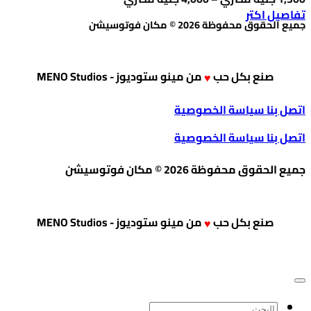
السعر:
هناك
تفاصيل اكتر
من
جميع الحقوق محفوظة 2026 © مكان فوتوسيشن
⁦1,300 جنية
العديد
خلال
من
⁦4,000 جنية
مصري⁩
الأشكال
صنع بكل حب
من
مينو ستوديوز - MENO Studios
♥
المختلفة
اتصل بنا
سياسة الخصوصية
لهذا
اتصل بنا
سياسة الخصوصية
المنتج.
يمكن
جميع الحقوق محفوظة 2026 © مكان فوتوسيشن
اختيار
الخيارات
على
صنع بكل حب
من
مينو ستوديوز - MENO Studios
♥
صفحة
المنتج
البحث