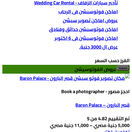
تأجير سيارات الزفاف - Wedding Car Rental
اماكن فوتوسيشن فى الرحاب
عروض اماكن تصوير سيشن
اماكن فوتوسيشن حدائق وفنادق
اماكن فوتوسيشن فى 6 اكتوبر
عرض ال 3000 جنية.
الفرز حسب السعر
أد
أع
عروض الفوتوسيشن
تصفية
س
س
احجز مصور - Book a photographer
قصر البارون – Baron Palace
تم التقييم
4.82
من 5
نطاق
5,000
جنية مصري
–
11,000
جنية مصري
السعر:
هناك
تفاصيل اكتر