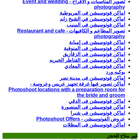
تصوير المناسبات و الافراح - Event and wedding
photography
اماكن فوتوسيشن فى المريوطية
اماكن فوتوسيشن في الشيخ زايد
اماكن فوتوسيشن فى المنيب
تصوير المطاعم و الكافيهات - Restaurant and cafe
photography
اماكن فوتوسيشن فى إمبابة
اماكن فوتوسيشن فى المنوفية
اماكن فوتوسيشن فى الزقازيق
اماكن فوتوسيشن فى القناطر الخيريه
اماكن فوتوسيشن فى المعادي
بوكيه ورد
اماكن فوتوسيشن فى مدينة نصر
أماكن تصوير فيها غرفة تجهيز عريس وعروسة -
Photoshoot locations with a preparation room for
the bride and groom
اماكن فوتوسيشن فى الدقي
اماكن فوتوسيشن فى المنصورة
اماكن فوتوسيشن فى شبرا
عروض الفوتوسيشن - Photoshoot Offers
اماكن فوتوسيشن فى المظلات
غير متاح للحجز