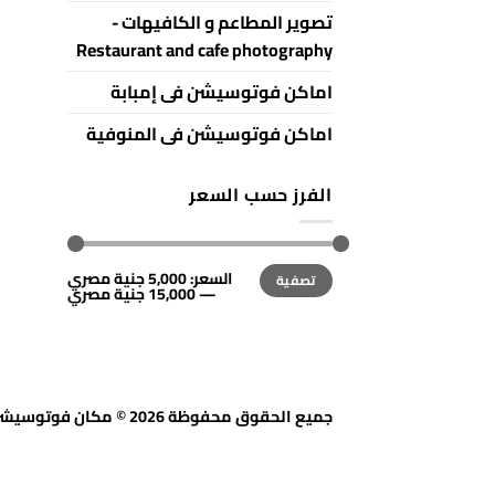
تصوير المطاعم و الكافيهات -
Restaurant and cafe photography
اماكن فوتوسيشن فى إمبابة
اماكن فوتوسيشن فى المنوفية
الفرز حسب السعر
أعلى
أدنى
السعر:
5,000 جنية مصري
تصفية
سعر
سعر
—
15,000 جنية مصري
جميع الحقوق محفوظة 2026 © مكان فوتوسيشن