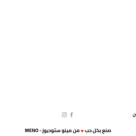
صنع بكل حب
من
مينو ستوديوز - MENO
♥