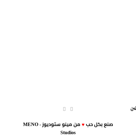
صنع بكل حب
من
مينو ستوديوز - MENO
♥
Studios