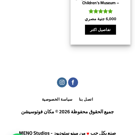
– Children’s Museum
6,000
جنية مصري
تم التقييم
5
من 5
تفاصيل اكتر
اتصل بنا
سياسة الخصوصية
جميع الحقوق محفوظة 2026 © مكان فوتوسيشن
صنع بكل حب
من
مينو ستوديوز - MENO Studios
♥