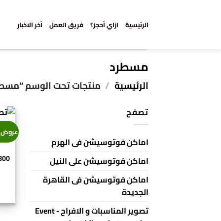
خطي
لمحتوى
الرئيسية
ازاي أحجز؟
فريق العمل
أخر الاخبار
مسطرد
الرئيسية
/
منتجات تحت الوسم “مسطر
تصفح
عروض 
اح
اماكن فوتوسيشن فى الهرم
800
اماكن فوتوسيشن على النيل
اماكن فوتوسيشن فى القاهرة
الجديدة
تصوير المناسبات و الافراح - Event