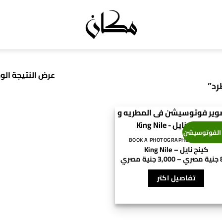
عرض النتيجة الو
د”
الفوتوسيشن
جز مصور - BOOK A PHOTOGRAPHER
كينج نايل – King Nile
نطاق
جنية مصري
–
3,000
جنية مصري
السعر:
هناك
من
تفاصيل اكتر
العديد
⁦800 جنية
من
خلال
⁦3,000 جنية
الأشكال
مصري⁩
المختلفة