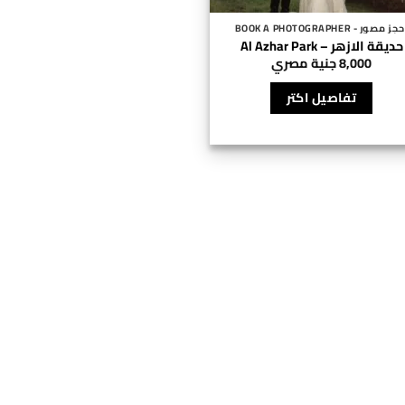
جز مصور - BOOK A PHOTOGRAPHER
حديقة الازهر – Al Azhar Park
8,000
جنية مصري
هناك
تفاصيل اكتر
العديد
من
الأشكال
المختلفة
لهذا
المنتج.
يمكن
اختيار
الخيارات
على
صفحة
المنتج