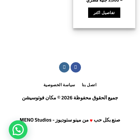
–
3,000
جنية مصري
من 5
هناك
السعر:
من
العديد
تفاصيل اكتر
من
⁦800 جنية
الأشكال
خلال
المختلفة
لهذا
⁦3,000 جنية
المنتج.
مصري⁩
يمكن
اختيار
الخيارات
على
صفحة
المنتج
اتصل بنا
سياسة الخصوصية
جميع الحقوق محفوظة 2026 © مكان فوتوسيشن
صنع بكل حب
من
مينو ستوديوز - MENO Studios
♥