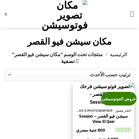
خطي
لمحتوى
0
مكان سيشن فيو القصر
الرئيسية
/
منتجات تحت الوسم “مكان سيشن فيو القصر”
تصفية
عروض الفوتوسيشن
احجز مصور - BOOK A PHOTOGRAPHER
سيشن فيو القصر – Session
View El Qasr
800
جنية مصري
تم التقييم
5
نطاق