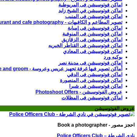
اماكن فوتوسيشن فى المريوطية
اماكن فوتوسيشن في الشيخ زايد
اماكن فوتوسيشن فى المنيب
تصوير المطاعم و الكافيهات - Restaurant and cafe photography
اماكن فوتوسيشن فى إمبابة
اماكن فوتوسيشن فى المنوفية
اماكن فوتوسيشن فى الزقازيق
اماكن فوتوسيشن فى القناطر الخيريه
اماكن فوتوسيشن فى المعادي
بوكيه ورد
اماكن فوتوسيشن فى مدينة نصر
أماكن تصوير فيها غرفة تجهيز عريس وعروسة - Photoshoot locations with a preparation room for the bride and groom
اماكن فوتوسيشن فى الدقي
اماكن فوتوسيشن فى المنصورة
اماكن فوتوسيشن فى شبرا
عروض الفوتوسيشن - Photoshoot Offers
اماكن فوتوسيشن فى المظلات
عروض الفوتوسيشن
احجز مصور - Book a photographer
نادي الشرطة – Police Officers Club