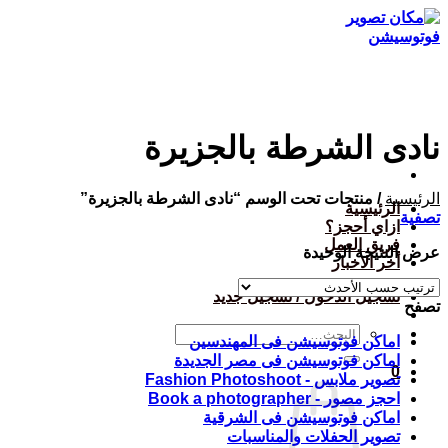
تخطي
للمحتوى
نادى الشرطة بالجزيرة
الرئيسية
/
منتجات تحت الوسم “نادى الشرطة بالجزيرة”
الرئيسية
تصفية
ازاي أحجز؟
فريق العمل
عرض النتيجة الوحيدة
أخر الاخبار
تسجيل الدخول / تسجيل جديد
تصفح
البحث
اماكن فوتوسيشن فى المهندسين
عن:
اماكن فوتوسيشن فى مصر الجديدة
0
تصوير ملابس - Fashion Photoshoot
احجز مصور - Book a photographer
اماكن فوتوسيشن فى الشرقية
تصوير الحفلات والمناسبات