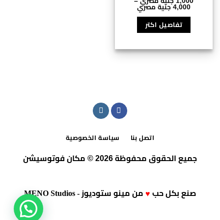
1,000
جنية مصري
–
نطاق
4,000
جنية مصري
السعر:
هناك
من
تفاصيل اكتر
العديد
⁦1,000 جنية
من
خلال
⁦4,000 جنية
الأشكال
مصري⁩
المختلفة
لهذا
المنتج.
يمكن
اختيار
الخيارات
على
صفحة
اتصل بنا
سياسة الخصوصية
المنتج
جميع الحقوق محفوظة 2026 © مكان فوتوسيشن
صنع بكل حب
من
مينو ستوديوز - MENO Studios
♥