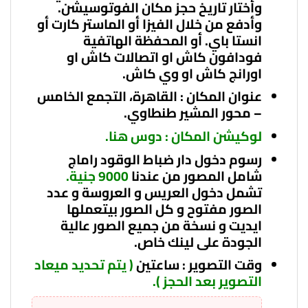
وأختار تاريخ حجز مكان الفوتوسيشن.
وأدفع من خلال الفيزا أو الماستر كارت أو
انستا باي. أو المحفظة الهاتفية
فودافون كاش او اتصالات كاش او
اورانج كاش او وي كاش.
عنوان المكان : القاهرة، التجمع الخامس
– محور المشير طنطاوي.
لوكيشن المكان : دوس هنا
.
رسوم دخول
دار ضباط الوقود راماج
شامل المصور من عندنا
9000 جنية.
تشمل دخول العريس و العروسة و عدد
الصور مفتوح و كل الصور بيتعملها
ايديت و
نسخة من جميع الصور عالية
الجودة على لينك خاص.
وقت التصوير : ساعتين
( يتم تحديد ميعاد
التصوير بعد الحجز ).