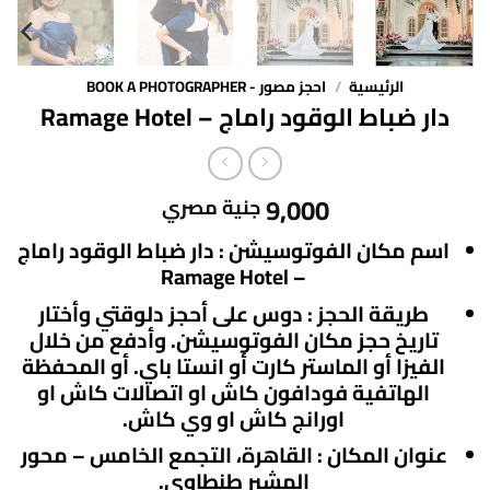
الرئيسية
/
احجز مصور - BOOK A PHOTOGRAPHER
دار ضباط الوقود راماج – Ramage Hotel
9,000
جنية مصري
اسم مكان الفوتوسيشن :
دار ضباط الوقود راماج
– Ramage Hotel
طريقة الحجز :
دوس على أحجز دلوقتي وأختار
تاريخ حجز مكان الفوتوسيشن. وأدفع من خلال
الفيزا أو الماستر كارت أو انستا باي. أو المحفظة
الهاتفية فودافون كاش او اتصالات كاش او
اورانج كاش او وي كاش.
عنوان المكان : القاهرة، التجمع الخامس – محور
المشير طنطاوي.