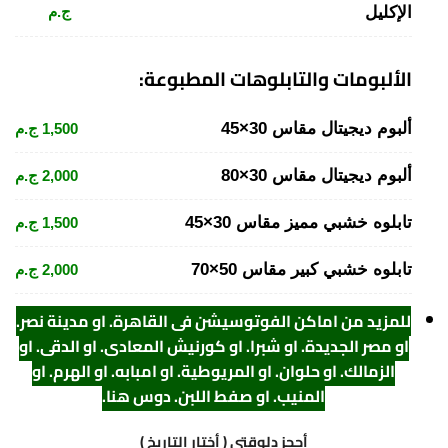
الإكليل
ج.م
الألبومات والتابلوهات المطبوعة:
ألبوم ديجيتال مقاس 30×45
1,500 ج.م
ألبوم ديجيتال مقاس 30×80
2,000 ج.م
تابلوه خشبي مميز مقاس 30×45
1,500 ج.م
تابلوه خشبي كبير مقاس 50×70
2,000 ج.م
للمزيد من اماكن الفوتوسيشن فى القاهرة. او مدينة نصر.
او مصر الجديدة. او شبرا. او كورنيش المعادي. او الدقي. او
الزمالك. او حلوان. او المريوطية. او امبابه. او الهرم. او
المنيب. او صفط اللبن. دوس هنا
.
أحجز دلوقتي ( أختار التاريخ )