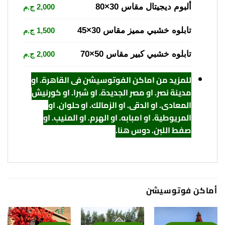
ألبوم ديجيتال مقاس 30×80
2,000 ج.م
تابلوه خشبي مميز مقاس 30×45
1,500 ج.م
تابلوه خشبي كبير مقاس 50×70
2,000 ج.م
للمزيد من اماكن الفوتوسيشن فى القاهرة. او
مدينة نصر. او مصر الجديدة. او شبرا. او كورنيش
المعادي. او الدقي. او الزمالك. او حلوان. او
المريوطية. او امبابه. او الهرم. او المنيب. او
صفط اللبن. دوس هنا
.
أماكن فوتوسيشن