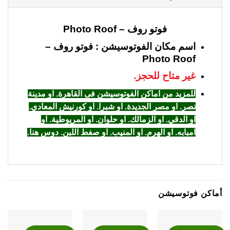
فوتو روف – Photo Roof
اسم مكان الفوتوسيشن : فوتو روف –
Photo Roof
غير متاح للحجز.
للمزيد من اماكن الفوتوسيشن فى القاهرة. او مدينة
نصر. او مصر الجديدة. او شبرا. او كورنيش المعادي.
او الدقي. او الزمالك. او حلوان. او المريوطية. او
امبابه. او الهرم. او المنيب. او صفط اللبن. دوس هنا
.
أماكن فوتوسيشن