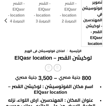
الرئيسية
/
اماكن فوتوسيشن فى الهرم
لوكيشن القصر – ElQasr location
نطاق
3,500
–
800
جنية مصري
جنية مصري
السعر:
اسم مكان الفوتوسيشن : لوكيشن القصر –
من
ElQasr location
⁦800
عنوان المكان : المهندسين، ارض اللواء، نزله
الطريق الابيض من علي الدائري، بجانب مدرسه