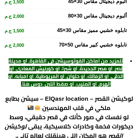
ألبوم ديجيتال مقاس 30×45
1,500 ج.م
ألبوم ديجيتال مقاس 30×80
2,000 ج.م
تابلوه خشبي مميز مقاس 30×45
1,500 ج.م
تابلوه خشبي كبير مقاس 50×70
2,000 ج.م
للمزيد من اماكن الفوتوسيشن فى القاهرة. او مدينة
نصر. او مصر الجديدة. او شبرا. او كورنيش المعادي. او
الدقي. او الزمالك. او حلوان. او المريوطية. او امبابه. او
الهرم. او المنيب. او صفط اللبن. دوس هنا
.
لوكيشن القصر – ElQasr location – سيشن بطابع
ملكي في قلب المهندسين
لو نفسك في صور كأنك في قصر حقيقي، وسط
ديكورات فخمة وكادرات كلاسيكية، يبقى
لوكيشن
القصر
هو المكان اللي هينقلك لعالم تاني.