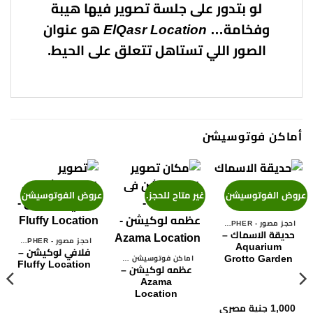
لو بتدور على جلسة تصوير فيها هيبة
وفخامة…
ElQasr Location
هو عنوان
الصور اللي تستاهل تتعلق على الحيط.
أماكن فوتوسيشن
عروض الفوتوسيشن
غير متاح للحجز.
عروض الفوتوسيشن
احجز مصور - BOOK A PHOTOGRAPHER
حديقة الاسماك –
احجز مصور - BOOK A PHOTOGRAPHER
Aquarium
فلافي لوكيشن –
Grotto Garden
اماكن فوتوسيشن فى القاهرة
Fluffy Location
عظمه لوكيشن –
Azama
Location
1,000
جنية مصري