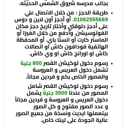
بجانب مدرسه شروق الشمس الحديثه.
طريقة الحجز : من خلال الاتصال علي
01062555669.
أو أحجز
أون لاين و دوس
على أحجز دلوقتي وأختار تاريخ حجز مكان
الفوتوسيشن. وأدفع من خلال الفيزا أو
الماستر كارت أو انستا باي. أو المحفظة
الهاتفية فودافون كاش او اتصالات
كاش او اورانج كاش او وي كاش.
رسوم دخول لوكيشن القصر
800 جنية
تشمل دخول العريس و العروسة
والمصور الخاص بكم و فردين مجاناً
.
رسوم دخول لوكيشن القصر
شامل
المصور من عندنا
3500 جنية
يشمل
دخول العريس و العروسة و فردين مجاناً
و عدد الصور مفتوح و كل الصور
بيتعملها ايديت و
نسخة من جميع الصور
عالية الجودة على لينك خاص.