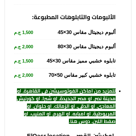
الألبومات والتابلوهات المطبوعة:
ألبوم ديجيتال مقاس 30×45
1,500 ج.م
ألبوم ديجيتال مقاس 30×80
2,000 ج.م
تابلوه خشبي مميز مقاس 30×45
1,500 ج.م
تابلوه خشبي كبير مقاس 50×70
2,000 ج.م
للمزيد من اماكن الفوتوسيشن فى القاهرة. او
مدينة نصر. او مصر الجديدة. او شبرا. او كورنيش
المعادي. او الدقي. او الزمالك. او حلوان. او
المريوطية. او امبابه. او الهرم. او المنيب. او
صفط اللبن. دوس هنا
.
لوكيشن القصر – ElQasr location –