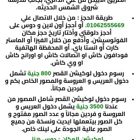
خلال
⁦00
شروق الشمس الحديثه.
مصري⁩
طريقة الحجز : من خلال الاتصال علي
01062555669.
أو أحجز
أون لاين و دوس على
أحجز دلوقتي وأختار تاريخ حجز مكان
الفوتوسيشن. وأدفع من خلال الفيزا أو الماستر
كارت أو انستا باي. أو المحفظة الهاتفية
فودافون كاش او اتصالات كاش او اورانج كاش
او وي كاش.
رسوم دخول لوكيشن القصر
800 جنية
تشمل
دخول العريس و العروسة والمصور الخاص بكم و
فردين مجاناً
.
رسوم دخول لوكيشن القصر
شامل المصور من
عندنا
3500 جنية
يشمل دخول العريس و
العروسة و فردين مجاناً و عدد الصور مفتوح و
كل الصور بيتعملها ايديت و
نسخة من جميع
الصور عالية الجودة على لينك خاص.
لوكيشن المكان : دوس هنا
.