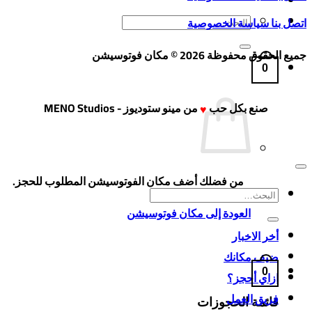
البحث
اتصل بنا
سياسة الخصوصية
عن:
جميع الحقوق محفوظة 2026 © مكان فوتوسيشن
0
صنع بكل حب
من
مينو ستوديوز - MENO Studios
♥
من فضلك أضف مكان الفوتوسيشن المطلوب للحجز.
البحث
العودة إلى مكان فوتوسيشن
عن:
أخر الاخبار
ضيف مكانك
0
ازاي أحجز؟
فريق العمل
قائمة الحجوزات