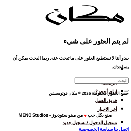
تخطي
للمحتوى
لم يتم العثور على شيء
يبدو أننا لا نستطيع العثور على ما تبحث عنه. ربما البحث يمكن أن
يساعدك.
الرئيسية
ازاي أحجز؟
جميع الحقوق محفوظة 2026 © مكان فوتوسيشن
فريق العمل
أخر الاخبار
صنع بكل حب
من
مينو ستوديوز - MENO Studios
♥
تسجيل الدخول / تسجيل جديد
اتصل بنا
سياسة الخصوصية